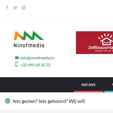
info@ninofmedia.tv
+32 495 69 32 72
NIEUWS
I
e
t
s
g
e
z
i
e
n
?
I
e
t
s
g
e
h
o
o
r
d
?
W
i
j
w
i
l
l
e
n
h
e
t
|