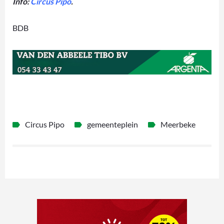
Info:
Circus Pipo
.
BDB
Circus Pipo
gemeenteplein
Meerbeke