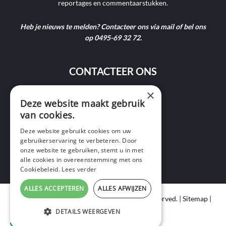
reportages en commentaarstukken.
Heb je nieuws te melden? Contacteer ons via mail of bel ons
op 0495-69 32 72.
CONTACTEER ONS
×
9400 Ninove
Deze website maakt gebruik
van cookies.
info@ninofmedia.tv
Deze website gebruikt cookies om uw
gebruikerservaring te verbeteren. Door
+32 495 69 32 72
onze website te gebruiken, stemt u in met
alle cookies in overeenstemming met ons
Cookiebeleid.
Lees verder
ALLES ACCEPTEREN
ALLES AFWIJZEN
Copyright © 2020 Ninof Media. All Rights Reserved. |
Sitemap
|
Cookie Policy
|
Privacy Policy
DETAILS WEERGEVEN
webdesign
by conversal