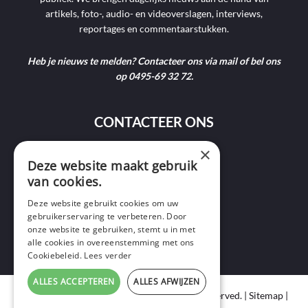
artikels, foto-, audio- en videoverslagen, interviews,
reportages en commentaarstukken.
Heb je nieuws te melden? Contacteer ons via mail of bel ons
op 0495-69 32 72.
CONTACTEER ONS
×
9400 Ninove
Deze website maakt gebruik
van cookies.
info@ninofmedia.tv
Deze website gebruikt cookies om uw
gebruikerservaring te verbeteren. Door
+32 495 69 32 72
onze website te gebruiken, stemt u in met
alle cookies in overeenstemming met ons
Cookiebeleid.
Lees verder
ALLES ACCEPTEREN
ALLES AFWIJZEN
Copyright © 2020 Ninof Media. All Rights Reserved. |
Sitemap
|