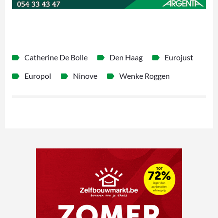
Catherine De Bolle
Den Haag
Eurojust
Europol
Ninove
Wenke Roggen