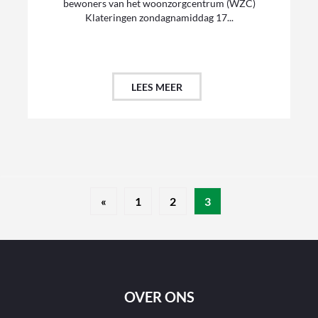
bewoners van het woonzorgcentrum (WZC)
Klateringen zondagnamiddag 17...
LEES MEER
«
1
2
3
OVER ONS