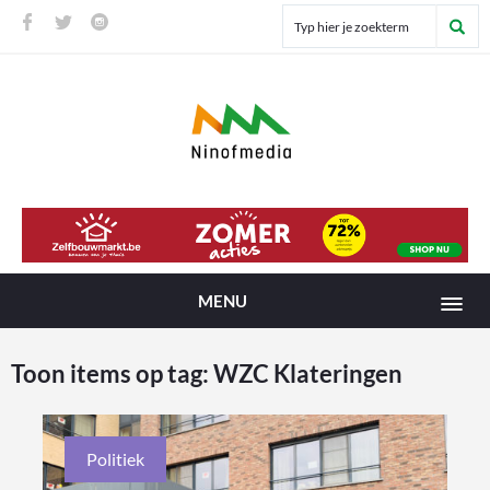
MENU
Toon items op tag:
WZC Klateringen
Politiek