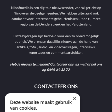
Ninofmedia is een digitale nieuwszender, vooral gericht op
Ninove en de deelgemeenten. We hebben uiteraard ook
aandacht voor interessante gebeurtenissen uit de ruimere
regio van de Denderstreek en het Pajottenland.
Onze bijdragen zijn bedoeld voor een zo breed mogelijk
publiek. We brengen dagelijks nieuws aan de hand van
artikels, foto-, audio- en videoverslagen, interviews,
reportages en commentaarstukken.
Heb je nieuws te melden? Contacteer ons via mail of bel ons
op 0495-69 32 72.
CONTACTEER ONS
×
9400 Ninove
Deze website maakt gebruik
van cookies.
info@ninofmedia.tv